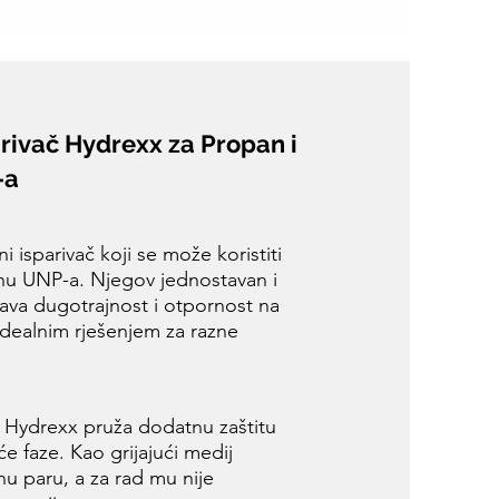
rivač Hydrexx za Propan i
-a
 isparivač koji se može koristiti
inu UNP-a. Njegov jednostavan i
rava dugotrajnost i otpornost na
 idealnim rješenjem za razne
, Hydrexx pruža dodatnu zaštitu
e faze. Kao grijajući medij
nu paru, a za rad mu nije