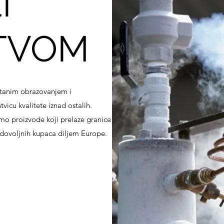
I
TVOM
tanim obrazovanjem i
vicu kvalitete iznad ostalih.
o proizvode koji prelaze granice
dovoljnih kupaca diljem Europe.