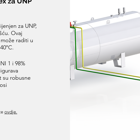
rex za UNP
mijenjen za UNP,
ošću. Ovaj
 može raditi u
-40°C.
NI 1 i 98%
sigurava
t su robusne
osi
ite
ovdje.