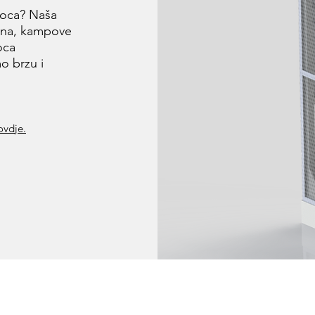
boca? Naša
lina, kampove
oca
o brzu i
ovdje.