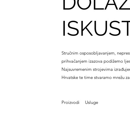
DOLAZ
ISKUS
Stručnim osposobljavanjem, nepres
prihvačanjem izazova podižemo ljest
Najsuvremenim strojevima izrađujem
Hrvatske te time stvaramo mrežu za
Proizvodi
Usluge