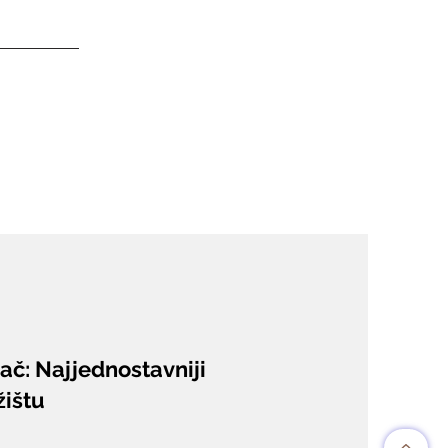
ač: Najjednostavniji
žištu