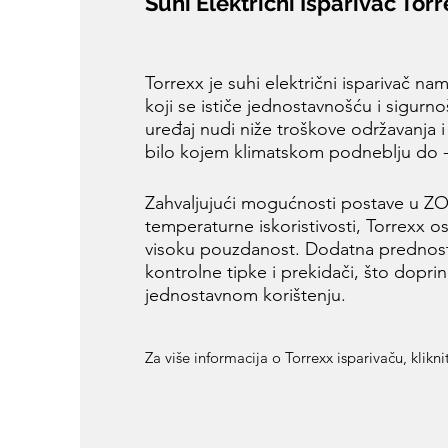
Suhi Električni Isparivač Tor
Torrexx je suhi električni isparivač na
koji se ističe jednostavnošću i sigurn
uređaj nudi niže troškove održavanja i
bilo kojem klimatskom podneblju do 
Zahvaljujući mogućnosti postave u ZO
temperaturne iskoristivosti, Torrexx o
visoku pouzdanost. Dodatna prednos
kontrolne tipke i prekidači, što doprin
jednostavnom korištenju.
Za više informacija o Torrexx isparivaču, klikn