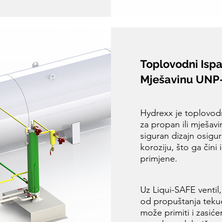
Toplovodni Ispa
Mješavinu UNP
Hydrexx je toplovodni
za propan ili mješav
siguran dizajn osigu
koroziju, što ga čini
primjene.
Uz Liqui-SAFE ventil
od propuštanja tekuć
može primiti i zasiće